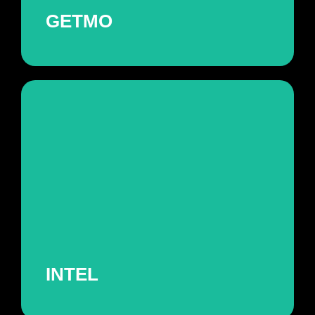
GETMO
INTEL
Projeto de comunicação visual para
campanhas de endomarketing.
ver projeto
INTEL