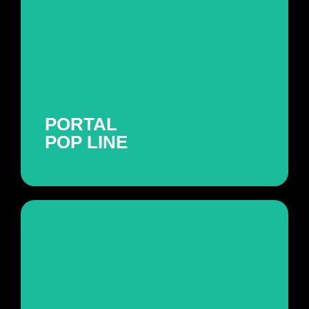
PORTAL POP LINE
Projeto de artes desenvolvido para o portal
Pop Line.
ver projeto
PORTAL
POP LINE
KATIUSHA
Projeto de comunicação visual para