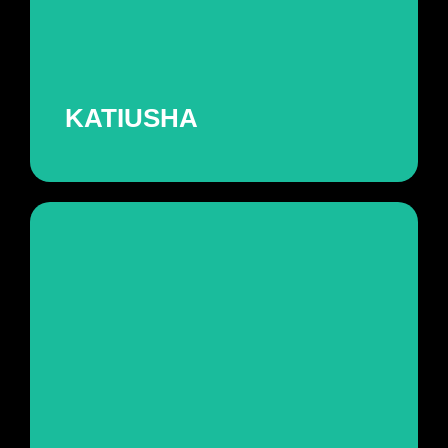
influenciadora e professora de russo para
brasileiros.
ver projeto
KATIUSHA
GETMO
Criação de comunicação visual para o app
multiservice
ver projeto